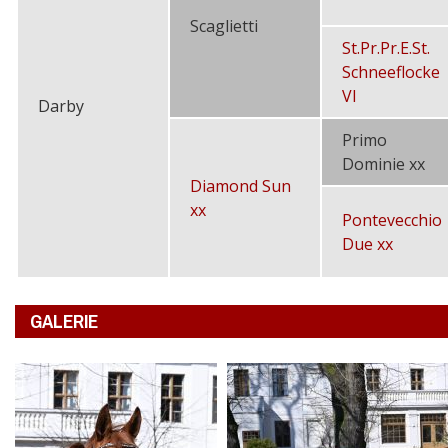
Scaglietti
St.Pr.Pr.E.St.
Schneeflocke
VI
Darby
Primo
Dominie xx
Diamond Sun
xx
Pontevecchio
Due xx
GALERIE