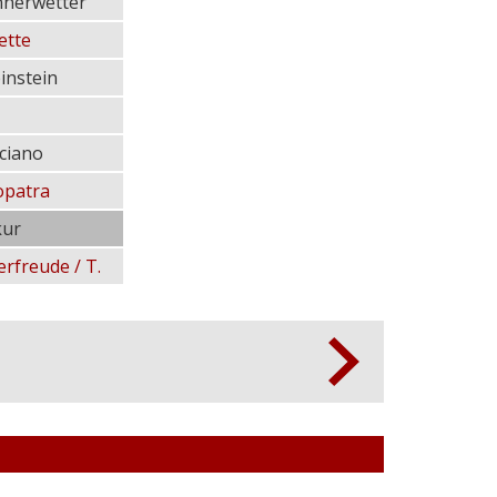
nerwetter
ette
instein
ciano
opatra
ur
erfreude / T.