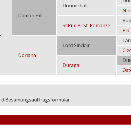
Don
Donnerhall
Nin
Damon Hill
Rub
St.Pr.u.Pr.St. Romanze
Pia
k
Lan
Lord Sinclair
Cle
Doriana
Duk
Duraga
Ost
nd Besamungsauftragsformular