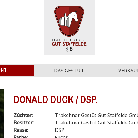
CHT
DAS GESTÜT
VERKAU
DONALD DUCK / DSP.
Züchter:
Trakehner Gestüt Gut Staffelde G
Besitzer:
Trakehner Gestüt Gut Staffelde G
Rasse:
DSP
Farbe:
Fuchs